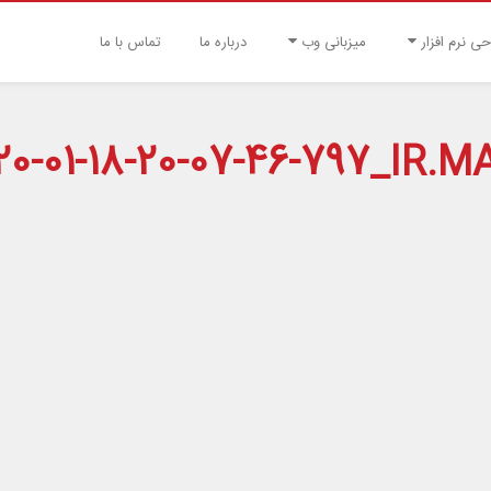
حی نرم افزار
میزبانی وب
درباره ما
تماس با ما
0-01-18-20-07-46-797_IR