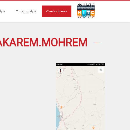
صفحه نخست
طراحی وب
طرا
.MAKAREM.MOHREM