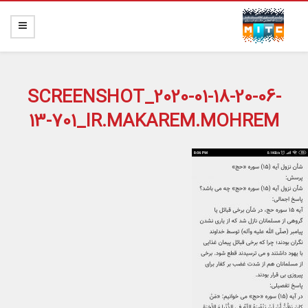
SCREENSHOT_2020-01-18-20-06-
13-701_IR.MAKAREM.MOHREM