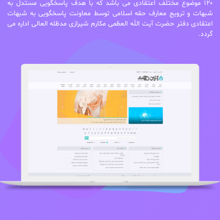
ع مختلف اعتقادی می باشد که با هدف پاسخگویی مستدل به
یج معارف حقه اسلامی توسط معاونت پاسخگویی به شبهات
 حضرت آیت الله العظمی مکارم شیرازی مدظله العالی اداره می